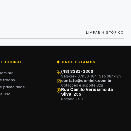
LIMPAR HISTÓRICO
ITUCIONAL
◆ ONDE ESTAMOS
(48) 3381-3300
Dominik
Seg-Sex 07h30-18h · Sab 08h-12h
de trocas
contato@dominik.com.br
Cotações e suporte B2B
de privacidade
Rua Camilo Veríssimo da
de uso
Silva, 255
Roçado - SC