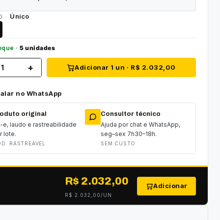
Único
O ·
oque ·
5 unidades
+
Adicionar
1
un ·
R$ 2.032,00
alar no WhatsApp
oduto original
Consultor técnico
-e, laudo e rastreabilidade
Ajuda por chat e WhatsApp,
r lote.
seg–sex 7h30–18h.
D. RASTREÁVEL
SEM CUSTO
R$ 2.032,00
Adicionar
R$ 2.032,00
/UN