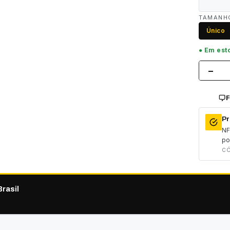
TAMANH
Único
Em est
−
F
Pr
NF
po
CÓ
rasil