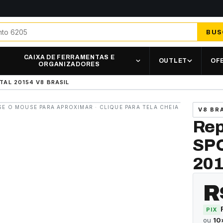
BUS
CAIXA DE FERRAMENTAS E
OUTLET
OF
ORGANIZADORES
TAL 20154 V8 BRASIL
SE O MOUSE PARA APROXIMAR · CLIQUE PARA TELA CHEIA
V8 BR
Rep
SPO
201
R
PIX
ou
10