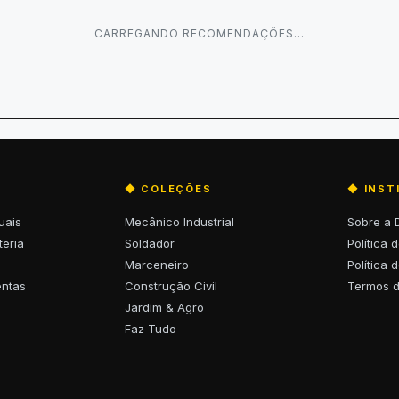
CARREGANDO RECOMENDAÇÕES…
◆ COLEÇÕES
◆ INST
uais
Mecânico Industrial
Sobre a 
teria
Soldador
Política 
Marceneiro
Política 
entas
Construção Civil
Termos 
Jardim & Agro
Faz Tudo