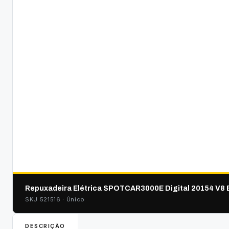
Repuxadeira Elétrica SPOTCAR3000E Digital 20154 V8 B
SKU 521516 · Único
DESCRIÇÃO