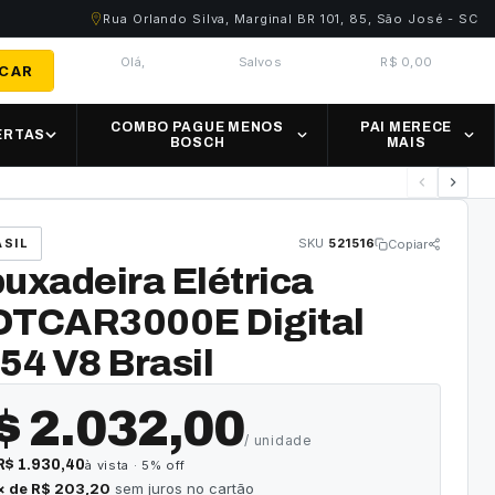
Rua Orlando Silva, Marginal BR 101, 85, São José - SC
Olá,
Salvos
R$ 0,00
CAR
Minha conta
Meus Favoritos
Carrinho · 0
COMBO PAGUE MENOS
PAI MERECE
ERTAS
BOSCH
MAIS
ASIL
SKU
521516
Copiar
uxadeira Elétrica
TCAR3000E Digital
54 V8 Brasil
$ 2.032,00
/ unidade
R$ 1.930,40
à vista · 5% off
× de
R$ 203,20
sem juros no cartão