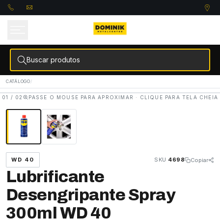
ra o
onteúdo
Buscar produtos
CATÁLOGO
/
01 / 02
PASSE O MOUSE PARA APROXIMAR · CLIQUE PARA TELA CHEIA
WD 40
SKU
4698
Copiar
Lubrificante
Desengripante Spray
300ml WD 40