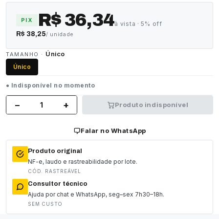
R$ 36,34
PIX
à vista · 5% off
R$ 38,25
/ unidade
Único
TAMANHO ·
Único
● Indisponível no momento
−
+
Produto indisponível
Falar no WhatsApp
Produto original
NF-e, laudo e rastreabilidade por lote.
CÓD. RASTREÁVEL
Consultor técnico
Ajuda por chat e WhatsApp, seg–sex 7h30–18h.
SEM CUSTO