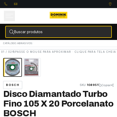
ra o
onteúdo
Buscar produtos
CATÁLOGO
/
ABRASIVOS
/
01 / 02
PASSE O MOUSE PARA APROXIMAR · CLIQUE PARA TELA CHEIA
BOSCH
SKU
108951
Copiar
Disco Diamantado Turbo
Fino 105 X 20 Porcelanato
BOSCH