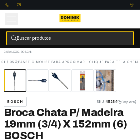
ra o
onteúdo
Buscar produtos
CATÁLOGO
/
BOSCH
/
01 / 05
PASSE O MOUSE PARA APROXIMAR · CLIQUE PARA TELA CHEIA
BOSCH
SKU
45254
Copiar
Broca Chata P/ Madeira
19mm (3/4) X 152mm (6)
BOSCH